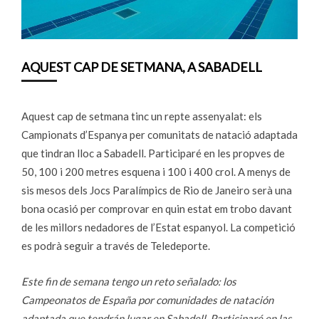
AQUEST CAP DE SETMANA, A SABADELL
Aquest cap de setmana tinc un repte assenyalat: els
Campionats d’Espanya per comunitats de natació adaptada
que tindran lloc a Sabadell. Participaré en les propves de
50, 100 i 200 metres esquena i 100 i 400 crol. A menys de
sis mesos dels Jocs Paralímpics de Rio de Janeiro serà una
bona ocasió per comprovar en quin estat em trobo davant
de les millors nedadores de l’Estat espanyol. La competició
es podrà seguir a través de Teledeporte.
Este fin de semana tengo un reto señalado: los
Campeonatos de España por comunidades de natación
adaptada que tendrán lugar en Sabadell. Participaré en las